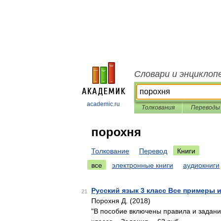
Словари и энциклоп
academic.ru
Толкования
Переводы
порохня
Толкование
Перевод
Книги
все
электронные книги
аудиокниги
Русский язык 3 класс Все примеры 
21
Порохня Д. (2018)
"В пособие включены правила и задани