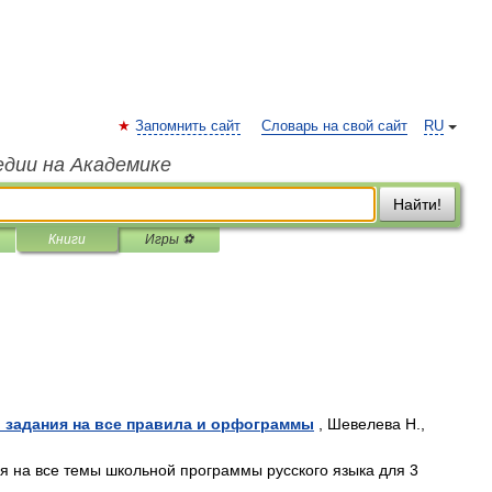
Запомнить сайт
Словарь на свой сайт
RU
едии на Академике
Найти!
Книги
Игры ⚽
и задания на все правила и орфограммы
, Шевелева Н.,
я на все темы школьной программы русского языка для 3