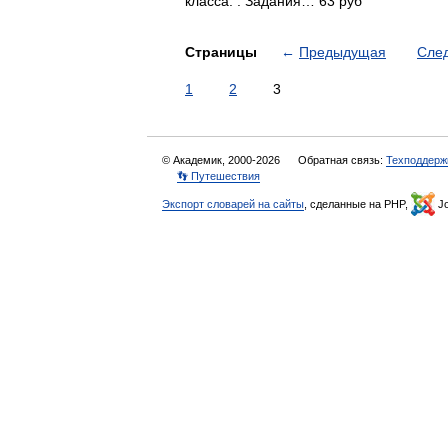
класса. . Задания… 63 руб
Страницы
←
Предыдущая
Сле
1
2
3
© Академик, 2000-2026
Обратная связь:
Техподдерж
👣 Путешествия
Экспорт словарей на сайты
, сделанные на PHP,
Jo