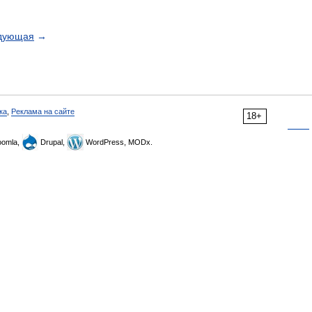
дующая
→
ка
,
Реклама на сайте
18+
omla,
Drupal,
WordPress, MODx.